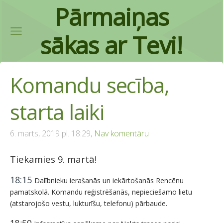
Pārmaiņas
sākas ar Tevi!
Komandu secība,
starta laiki
6. marts, 2019 pl. 18:29,
Nav komentāru
Tiekamies 9. martā!
18:15
Dalībnieku ierašanās un iekārtošanās Rencēnu
pamatskolā.
Komandu reģistrēšanās, nepieciešamo lietu
(atstarojošo vestu, lukturīšu, telefonu) pārbaude.