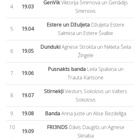
GenVik
Viktorija Smirnova un Genādijs
4.
19.03
Smirnovs
Estere un Džuljeta
Džuljeta Estere
5.
19.04
Salmiņa un Estere Švalbe
Dunduki
Agnese Strokša un Nikleta Šeila
6.
19.05
Žingele
Pusnakts banda
Leila Spalviņa un
7.
19.06
Trauta Karlsone
Stirnekļi
Viesturs Sokolovs un Valters
8.
19.07
Sokolovs
9.
19.08
Banda
Anna Juste un Alise Bezdelīga
10
FRI3NDS
Dāvis Daugišs un Agnese
19.09
.
Skriaba