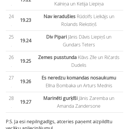
.
Kalniņa un Ketija Liepiņa
24
Nav ieradušies
Rūdolfs Lielkājs un
19.23
.
Rolands Riekstiņš
25
Div Pipari
Jānis Dāvis Liepiņš un
19.24
.
Gundars Teters
26
Zemes pusstunda
Klāvs Zīle un Ričards
19.25
.
Dudelis
27
Es neredzu komandas nosaukumu
19.26
.
Elīna Bombaka un Arturs Mednis
28
Marinēti gurķīši
Jānis Zaremba un
19.27
.
Amanda Zandersone
P.S. Ja esi nepilngadīgs, atceries paņemt aizpildītu
vecāku apliecinājumu!