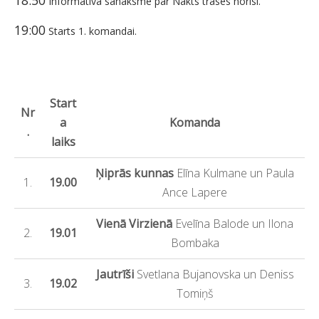
18:50
Informatīva sanāksme par Nakts trases norisi.
19:00
Starts 1. komandai.
Start
Nr
a
Komanda
.
laiks
Ņiprās kunnas
Elīna Kulmane un Paula
1.
19.00
Ance Lapere
Vienā Virzienā
Evelīna Balode un Ilona
2.
19.01
Bombaka
Jautrīši
Svetlana Bujanovska un Deniss
3.
19.02
Tomiņš