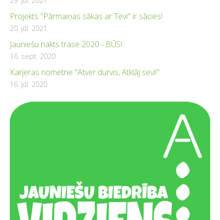
29. jūl. 2021
Projekts "Pārmaiņas sākas ar Tevi" ir sācies!
20. jūl. 2021
Jauniešu nakts trase 2020 - BŪS!
16. sept. 2020
Karjeras nometne "Atver durvis, Atklāj sevi!"
16. jūl. 2020