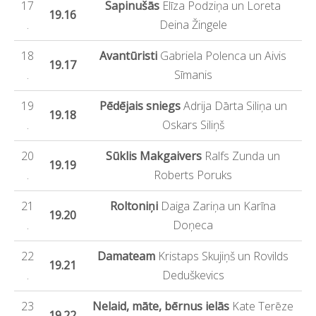
17
Sapinušās
Elīza Podziņa un Loreta
19.16
.
Deina Žingele
18
Avantūristi
Gabriela Polenca un Aivis
19.17
.
Sīmanis
19
Pēdējais sniegs
Adrija Dārta Siliņa un
19.18
.
Oskars Siliņš
20
Sūklis Makgaivers
Ralfs Zunda un
19.19
.
Roberts Poruks
21
Roltoniņi
Daiga Zariņa un Karīna
19.20
.
Doņeca
22
Damateam
Kristaps Skujiņš un Rovilds
19.21
.
Deduškevics
23
Nelaid, māte, bērnus ielās
Kate Terēze
19.22